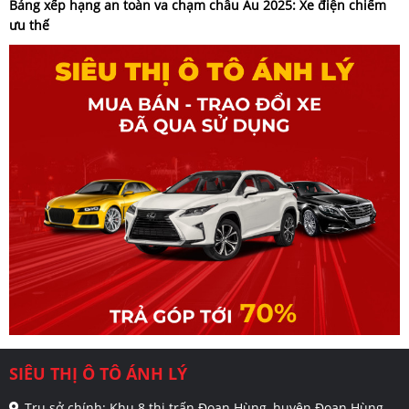
Bảng xếp hạng an toàn va chạm châu Âu 2025: Xe điện chiếm
ưu thế
SIÊU THỊ Ô TÔ ÁNH LÝ
Trụ sở chính: Khu 8 thị trấn Đoan Hùng, huyện Đoan Hùng,