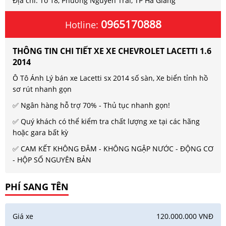
Địa chỉ: Tổ 18, Phường Nguyễn Trãi, TP Hà Giang
0965170888
Hotline:
THÔNG TIN CHI TIẾT XE XE CHEVROLET LACETTI 1.6
2014
Ô Tô Ánh Lý bán xe Lacetti sx 2014 số sàn, Xe biển tỉnh hồ
sơ rút nhanh gọn
✅ Ngân hàng hỗ trợ 70% - Thủ tục nhanh gọn!
✅ Quý khách có thể kiểm tra chất lượng xe tại các hãng
hoặc gara bất kỳ
✅ CAM KẾT KHÔNG ĐÂM - KHÔNG NGẬP NƯỚC - ĐỘNG CƠ
- HỘP SỐ NGUYÊN BẢN
PHÍ SANG TÊN
Giá xe
120.000.000 VNĐ