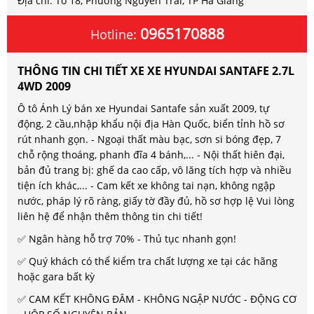
Địa chỉ: Tổ 18, Phường Nguyễn Trãi, TP Hà Giang
0965170888
Hotline:
THÔNG TIN CHI TIẾT XE XE HYUNDAI SANTAFE 2.7L
4WD 2009
Ô tô Ánh Lý bán xe Hyundai Santafe sản xuất 2009, tự
động, 2 cầu,nhập khẩu nội địa Hàn Quốc, biển tỉnh hồ sơ
rút nhanh gọn. - Ngoại thất màu bạc, sơn si bóng đẹp, 7
chỗ rộng thoáng, phanh đĩa 4 bánh,... - Nội thất hiên đại,
bản đủ trang bị: ghế da cao cấp, vô lăng tích hợp và nhiều
tiện ích khác,... - Cam kết xe không tai nạn, không ngập
nước, pháp lý rõ ràng, giấy tờ đầy đủ, hồ sơ hợp lệ Vui lòng
liên hệ để nhận thêm thông tin chi tiết!
✅ Ngân hàng hỗ trợ 70% - Thủ tục nhanh gọn!
✅ Quý khách có thể kiểm tra chất lượng xe tại các hãng
hoặc gara bất kỳ
✅ CAM KẾT KHÔNG ĐÂM - KHÔNG NGẬP NƯỚC - ĐỘNG CƠ