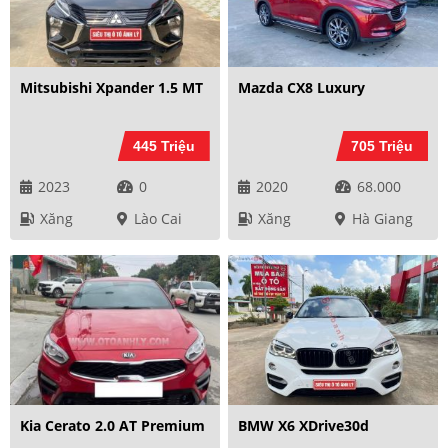
Mitsubishi Xpander 1.5 MT
Mazda CX8 Luxury
445 Triệu
705 Triệu
2023
0
2020
68.000
Xăng
Lào Cai
Xăng
Hà Giang
Kia Cerato 2.0 AT Premium
BMW X6 XDrive30d