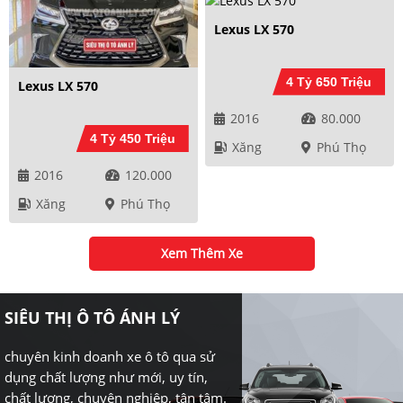
Lexus LX 570
4 Tỷ 650 Triệu
Lexus LX 570
2016
80.000
4 Tỷ 450 Triệu
Xăng
Phú Thọ
2016
120.000
Xăng
Phú Thọ
Xem Thêm Xe
SIÊU THỊ Ô TÔ ÁNH LÝ
chuyên kinh doanh xe ô tô qua sử
dụng chất lượng như mới, uy tín,
chất lượng, chuyên nghiệp, tận tâm.