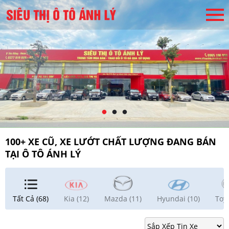
100+ XE CŨ, XE LƯỚT CHẤT LƯỢNG ĐANG BÁN
TẠI Ô TÔ ÁNH LÝ
Tất Cả (68)
Kia (12)
Mazda (11)
Hyundai (10)
Toyo