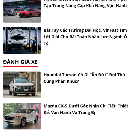
Tập Trung Nâng Cấp Khả Năng Vận Hành
Bắt Tay Các Trường Đại Học, VinFast Tìm
Lời Giải Cho Bài Toán Nhân Lực Ngành Ô
Tô
ĐÁNH GIÁ XE
Hyundai Tucson Có Gì “ăn Đứt” Đối Thủ
Cùng Phân Khúc?
Mazda CX-5 Dưới Góc Nhìn Chi Tiết: Thiết
Kế, Vận Hành Và Trang Bị