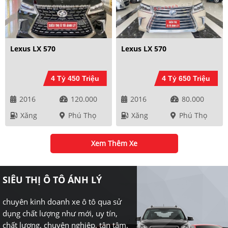
Lexus LX 570
Lexus LX 570
4 Tỷ 450 Triệu
4 Tỷ 650 Triệu
2016
120.000
2016
80.000
Xăng
Phú Thọ
Xăng
Phú Thọ
Xem Thêm Xe
SIÊU THỊ Ô TÔ ÁNH LÝ
chuyên kinh doanh xe ô tô qua sử
dụng chất lượng như mới, uy tín,
chất lượng, chuyên nghiệp, tận tâm.