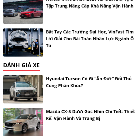
Tập Trung Nâng Cấp Khả Năng Vận Hành
Bắt Tay Các Trường Đại Học, VinFast Tìm
Lời Giải Cho Bài Toán Nhân Lực Ngành Ô
Tô
ĐÁNH GIÁ XE
Hyundai Tucson Có Gì “ăn Đứt” Đối Thủ
Cùng Phân Khúc?
Mazda CX-5 Dưới Góc Nhìn Chi Tiết: Thiết
Kế, Vận Hành Và Trang Bị