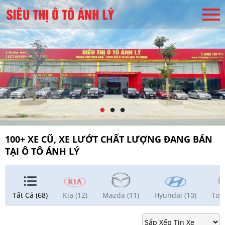
100+ XE CŨ, XE LƯỚT CHẤT LƯỢNG ĐANG BÁN
TẠI Ô TÔ ÁNH LÝ
Tất Cả (68)
Kia (12)
Mazda (11)
Hyundai (10)
Toyo