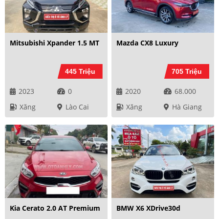
Mitsubishi Xpander 1.5 MT
Mazda CX8 Luxury
445 Triệu
705 Triệu
2023
0
2020
68.000
Xăng
Lào Cai
Xăng
Hà Giang
Kia Cerato 2.0 AT Premium
BMW X6 XDrive30d