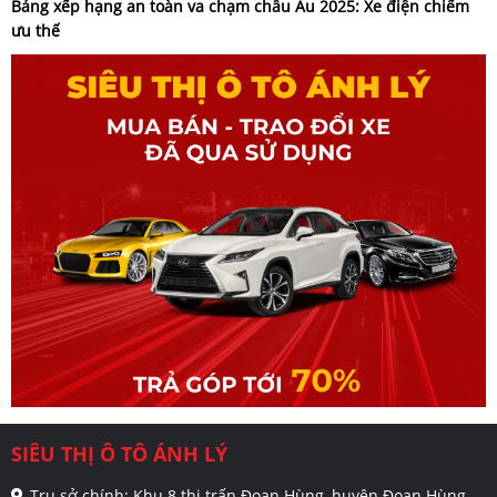
Bảng xếp hạng an toàn va chạm châu Âu 2025: Xe điện chiếm
ưu thế
SIÊU THỊ Ô TÔ ÁNH LÝ
Trụ sở chính: Khu 8 thị trấn Đoan Hùng, huyện Đoan Hùng,