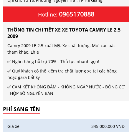
Địa chỉ: Tổ 18, Phường Nguyễn Trãi, TP Hà Giang
0965170888
Hotline:
THÔNG TIN CHI TIẾT XE XE TOYOTA CAMRY LE 2.5
2009
Camry 2009 LE 2.5 xuất Mỹ. Xe chất lượng. Mời các bác
tham khảo. Lh e
✅ Ngân hàng hỗ trợ 70% - Thủ tục nhanh gọn!
✅ Quý khách có thể kiểm tra chất lượng xe tại các hãng
hoặc gara bất kỳ
✅ CAM KẾT KHÔNG ĐÂM - KHÔNG NGẬP NƯỚC - ĐỘNG CƠ
- HỘP SỐ NGUYÊN BẢN
PHÍ SANG TÊN
Giá xe
345.000.000 VNĐ