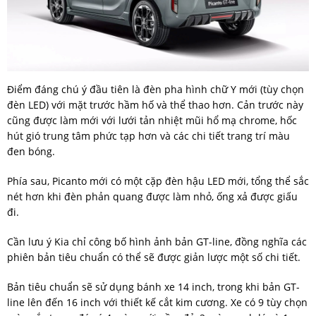
Điểm đáng chú ý đầu tiên là đèn pha hình chữ Y mới (tùy chọn
đèn LED) với mặt trước hầm hố và thể thao hơn. Cản trước này
cũng được làm mới với lưới tản nhiệt mũi hổ mạ chrome, hốc
hút gió trung tâm phức tạp hơn và các chi tiết trang trí màu
đen bóng.
Phía sau, Picanto mới có một cặp đèn hậu LED mới, tổng thể sắc
nét hơn khi đèn phản quang được làm nhỏ, ống xả được giấu
đi.
Cần lưu ý Kia chỉ công bố hình ảnh bản GT-line, đồng nghĩa các
phiên bản tiêu chuẩn có thể sẽ được giản lược một số chi tiết.
Bản tiêu chuẩn sẽ sử dụng bánh xe 14 inch, trong khi bản GT-
line lên đến 16 inch với thiết kế cắt kim cương. Xe có 9 tùy chọn