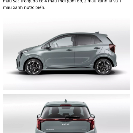
màu sắc trong đó có 4 màu mới gồm đỏ, 2 màu xanh lá và 1
màu xanh nước biển.