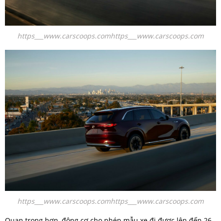
https___www.carscoops.comhttps___www.carscoops.com
https___www.carscoops.comhttps___www.carscoops.com
Quan trọng hơn, động cơ cho phép mẫu xe đi được lên đến 26