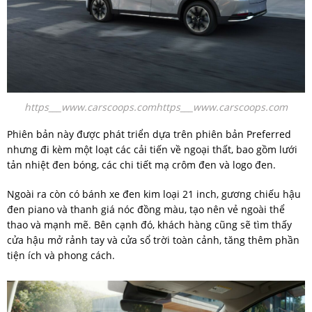
https___www.carscoops.comhttps___www.carscoops.com
Phiên bản này được phát triển dựa trên phiên bản Preferred
nhưng đi kèm một loạt các cải tiến về ngoại thất, bao gồm lưới
tản nhiệt đen bóng, các chi tiết mạ crôm đen và logo đen.
Ngoài ra còn có bánh xe đen kim loại 21 inch, gương chiếu hậu
đen piano và thanh giá nóc đồng màu, tạo nên vẻ ngoài thể
thao và mạnh mẽ. Bên cạnh đó, khách hàng cũng sẽ tìm thấy
cửa hậu mở rảnh tay và cửa sổ trời toàn cảnh, tăng thêm phần
tiện ích và phong cách.