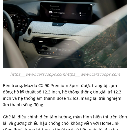
https___www.carscoops.comhttps___www.carscoops.com
Bên trong, Mazda CX-90 Premium Sport được trang bị cụm
đồng hồ kỹ thuật số 12.3 inch, hệ thống thông tin giải trí 12.3
inch và hệ thống âm thanh Bose 12 loa, mang lại trải nghiệm
âm thanh sống động.
Ghế lái điều chỉnh điện tám hướng, màn hình hiển thị trên kính
lái và gương chiếu hậu chống chói không viền với HomeLink
cũng được trang bị, tạo sự thoải mái và tiện nghi tối đa cho