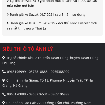
Tại Indonesia: BYD ghi nhận mốc doanh số 1.000 xe sau
nửa năm mở bán
Đánh giá xe Suzuki XL7 2021 sau 3 năm sử dụng
Đánh giá xe Isuzu mu-X 2025 - đối thủ Ford Everest mới
ra mắt thị trường Thái Lan
SIÊU THỊ Ô TÔ ÁNH LÝ
Trụ sở chính: Khu 8 thị trấn Đoan Hùng, huyện Đoan Hùng,
Phú Thọ
0965196999 - 0377818888 - 0965388999
Chi nhánh Hà Giang: Tổ 18, Phường Nguyễn Trãi, TP Hà
Giang, Hà Giang
0965170888 - 0965776531 - 0965196999
Chi nhánh Lào Cai: 729 Đường Trần Phú, Phường Nam