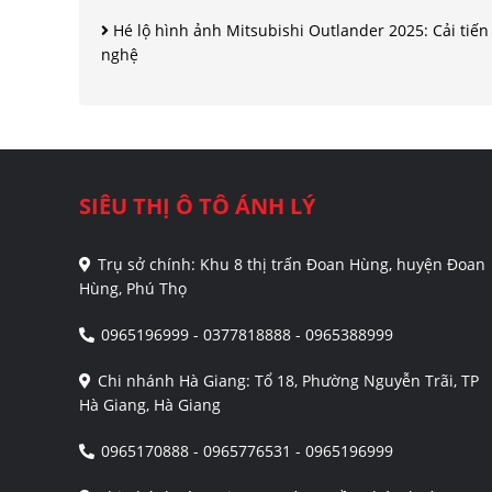
Hé lộ hình ảnh Mitsubishi Outlander 2025: Cải ti
nghệ
SIÊU THỊ Ô TÔ ÁNH LÝ
Trụ sở chính: Khu 8 thị trấn Đoan Hùng, huyện Đoan
Hùng, Phú Thọ
0965196999 - 0377818888 - 0965388999
Chi nhánh Hà Giang: Tổ 18, Phường Nguyễn Trãi, TP
Hà Giang, Hà Giang
0965170888 - 0965776531 - 0965196999