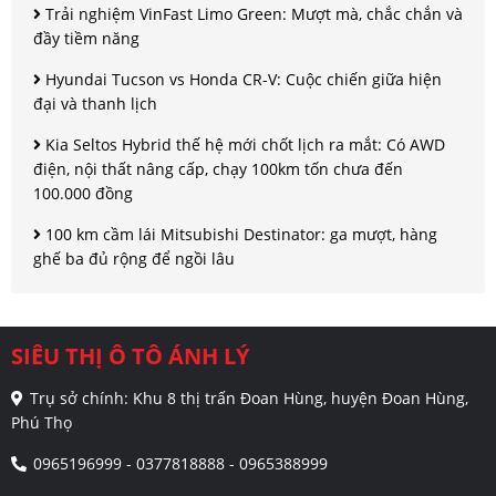
Trải nghiệm VinFast Limo Green: Mượt mà, chắc chắn và
đầy tiềm năng
Hyundai Tucson vs Honda CR-V: Cuộc chiến giữa hiện
đại và thanh lịch
Kia Seltos Hybrid thế hệ mới chốt lịch ra mắt: Có AWD
điện, nội thất nâng cấp, chạy 100km tốn chưa đến
100.000 đồng
100 km cầm lái Mitsubishi Destinator: ga mượt, hàng
ghế ba đủ rộng để ngồi lâu
SIÊU THỊ Ô TÔ ÁNH LÝ
Trụ sở chính: Khu 8 thị trấn Đoan Hùng, huyện Đoan Hùng,
Phú Thọ
0965196999 - 0377818888 - 0965388999