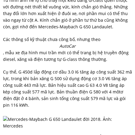
Từ hình ảnh hé lộ cho thấy một kiểu dáng G-class quen thuộc
với đường nét thiết kế vuông vức, kính chắn gió thẳng. Những
thay đổi lớn hơn xuất hiện ở đuôi xe, nơi phần mui có thể thu
vào ngay từ cột A. Kính chắn gió ở phần tư thứ ba cũng không
còn, gợi nhớ đến Mercedes-Maybach G 650 Landaulet.
Các thông số kỹ thuật chưa công bố, nhưng theo
AutoCar
, mẫu xe địa hình mui trần mới có thể trang bị hệ truyền động
diesel, xăng và điện tương tự G-class thông thường.
Cụ thể, G 450d lắp động cơ dầu 3.0 I6 tăng áp công suất 362 mã
lực, trong khi bản xăng G 500 sử dụng động cơ 3.0 V6 tăng áp
công suất 443 mã lực. Bản hiệu suất cao G 63 4.0 V8 tăng áp
kép công suất 577 mã lực. Bản thuần điện G 580 với 4 môtơ
điện đặt ở 4 bánh, sản sinh tổng công suất 579 mã lực và gói
pin 116 kWh.