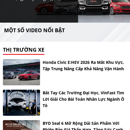
MỘT SỐ VIDEO NỔI BẬT
THỊ TRƯỜNG XE
Honda Civic E:HEV 2026 Ra Mắt Khu Vực,
Tập Trung Nâng Cấp Khả Năng Vận Hành
Bắt Tay Các Trường Đại Học, VinFast Tìm
Lời Giải Cho Bài Toán Nhân Lực Ngành Ô
Tô
BYD Seal 6 Mở Rộng Dải Sản Phẩm Với
Phiên Bản Giá Thấp Hơn, Tăng Sức Cạnh