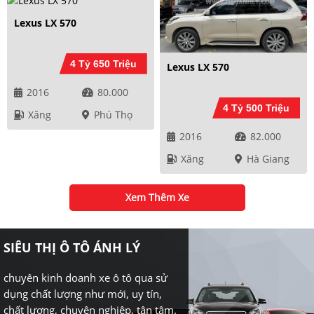
Lexus LX 570
4 Tỷ 650 Triệu
Lexus LX 570
2016
80.000
4 Tỷ 500 Triệu
Xăng
Phú Thọ
2016
82.000
Xăng
Hà Giang
Xem Thêm Xe
SIÊU THỊ Ô TÔ ÁNH LÝ
chuyên kinh doanh xe ô tô qua sử
dụng chất lượng như mới, uy tín,
chất lượng, chuyên nghiệp, tận tâm.