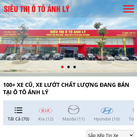
100+ XE CŨ, XE LƯỚT CHẤT LƯỢNG ĐANG BÁN
TẠI Ô TÔ ÁNH LÝ
Tất Cả (70)
Kia (12)
Mazda (11)
Hyundai (10)
Toyo