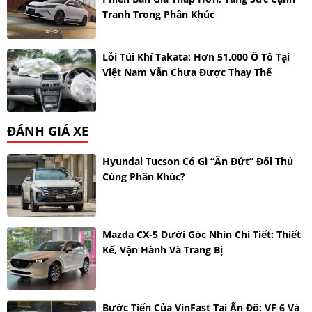
Tranh Trong Phân Khúc
Lỗi Túi Khí Takata: Hơn 51.000 Ô Tô Tại
Việt Nam Vẫn Chưa Được Thay Thế
ĐÁNH GIÁ XE
Hyundai Tucson Có Gì “ăn Đứt” Đối Thủ
Cùng Phân Khúc?
Mazda CX-5 Dưới Góc Nhìn Chi Tiết: Thiết
Kế, Vận Hành Và Trang Bị
Bước Tiến Của VinFast Tại Ấn Độ: VF 6 Và