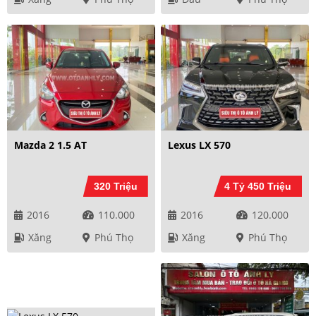
Mazda 2 1.5 AT
Lexus LX 570
320 Triệu
4 Tỷ 450 Triệu
2016
110.000
2016
120.000
Xăng
Phú Thọ
Xăng
Phú Thọ