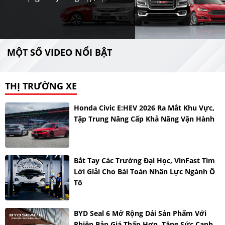
MỘT SỐ VIDEO NỔI BẬT
THỊ TRƯỜNG XE
Honda Civic E:HEV 2026 Ra Mắt Khu Vực,
Tập Trung Nâng Cấp Khả Năng Vận Hành
Bắt Tay Các Trường Đại Học, VinFast Tìm
Lời Giải Cho Bài Toán Nhân Lực Ngành Ô
Tô
BYD Seal 6 Mở Rộng Dải Sản Phẩm Với
Phiên Bản Giá Thấp Hơn, Tăng Sức Cạnh