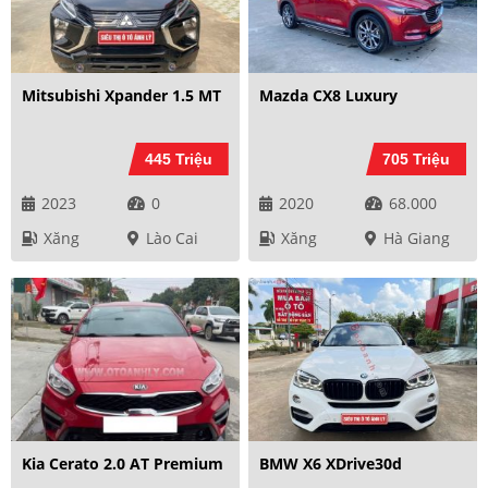
Mitsubishi Xpander 1.5 MT
Mazda CX8 Luxury
445 Triệu
705 Triệu
2023
0
2020
68.000
Xăng
Lào Cai
Xăng
Hà Giang
Kia Cerato 2.0 AT Premium
BMW X6 XDrive30d