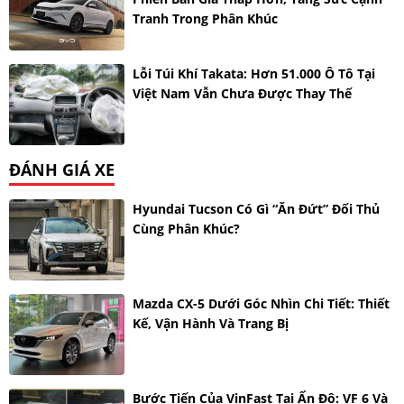
Tranh Trong Phân Khúc
Lỗi Túi Khí Takata: Hơn 51.000 Ô Tô Tại
Việt Nam Vẫn Chưa Được Thay Thế
ĐÁNH GIÁ XE
Hyundai Tucson Có Gì “ăn Đứt” Đối Thủ
Cùng Phân Khúc?
Mazda CX-5 Dưới Góc Nhìn Chi Tiết: Thiết
Kế, Vận Hành Và Trang Bị
Bước Tiến Của VinFast Tại Ấn Độ: VF 6 Và