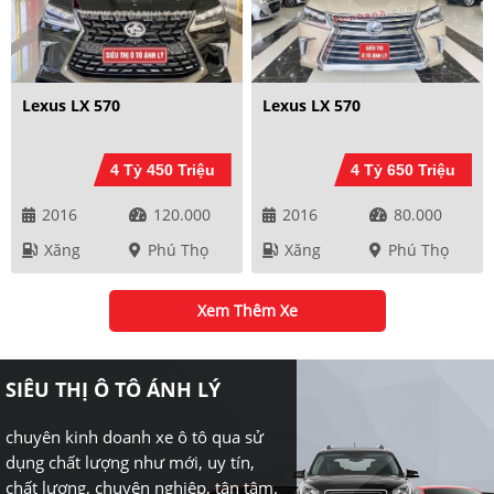
Lexus LX 570
Lexus LX 570
4 Tỷ 450 Triệu
4 Tỷ 650 Triệu
2016
120.000
2016
80.000
Xăng
Phú Thọ
Xăng
Phú Thọ
Xem Thêm Xe
SIÊU THỊ Ô TÔ ÁNH LÝ
chuyên kinh doanh xe ô tô qua sử
dụng chất lượng như mới, uy tín,
chất lượng, chuyên nghiệp, tận tâm.