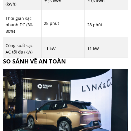
39,6 kWh
39,6 kWh
(kWh)
Thời gian sạc
28 phút
nhanh DC (30-
28 phút
80%)
Công suất sạc
11 kW
11 kW
AC tối đa (kW)
SO SÁNH VỀ AN TOÀN