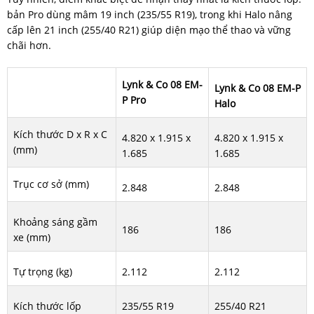
bản Pro dùng mâm 19 inch (235/55 R19), trong khi Halo nâng
cấp lên 21 inch (255/40 R21) giúp diện mạo thể thao và vững
chãi hơn.
Lynk & Co 08 EM-
Lynk & Co 08 EM-P
P Pro
Halo
Kích thước D x R x C
4.820 x 1.915 x
4.820 x 1.915 x
(mm)
1.685
1.685
Trục cơ sở (mm)
2.848
2.848
Khoảng sáng gầm
186
186
xe (mm)
Tự trọng (kg)
2.112
2.112
Kích thước lốp
235/55 R19
255/40 R21