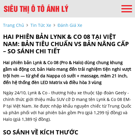
Trang Chủ
Tin Tức Xe
Đánh Giá Xe
HAI PHIÊN BẢN LYNK & CO 08 TẠI VIỆT
NAM: BẢN TIÊU CHUẨN VS BẢN NÂNG CẤP
– SO SÁNH CHI TIẾT
Hai phiên bản Lynk & Co 08 (Pro & Halo) dùng chung khung
gầm và động cơ, bản Halo mang đến trải nghiệm tiện nghi vượt
trội hơn — từ ghế da Nappa có sưởi + massage, mâm 21 inch,
đến hệ thống đèn LED Matrix và điều hòa 3 vùng
Ngày 24/10, Lynk & Co - thương hiệu xe thuộc tập đoàn Geely -
chính thức giới thiệu mẫu SUV cỡ D mang tên Lynk & Co 08 EM-
P tại Việt Nam. Xe được nhập khẩu nguyên chiếc từ Trung Quốc
và phân phối với hai phiên bản gồm Pro (giá 1,299 tỷ đồng) và
Halo (giá 1,389 tỷ đồng).
SO SÁNH VỀ KÍCH THƯỚC