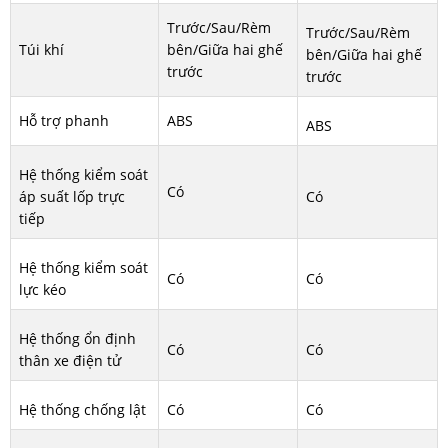
Trước/Sau/Rèm
Trước/Sau/Rèm
Túi khí
bên/Giữa hai ghế
bên/Giữa hai ghế
trước
trước
Hỗ trợ phanh
ABS
ABS
Hệ thống kiểm soát
Có
áp suất lốp trực
Có
tiếp
Hệ thống kiểm soát
Có
Có
lực kéo
Hệ thống ổn định
Có
Có
thân xe điện tử
Hệ thống chống lật
Có
Có