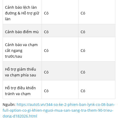
Cảnh báo lệch làn
đường & Hỗ trợ giữ
Có
Có
làn
Cảnh báo điểm mù
Có
Có
Cảnh báo va chạm
cắt ngang
Có
Có
trước/sau
Hỗ trợ giảm thiểu
Có
Có
va chạm phía sau
Hỗ trợ điều khiển
Có
Có
tránh va chạm
Nguồn:
https://auto5.vn/344-so-ke-2-phien-ban-lynk-co-08-ban-
full-option-co-gi-khien-nguoi-mua-san-sang-tra-them-90-trieu-
dong-d182026.html