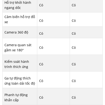
Hỗ trợ khởi hành
Có
Có
ngang dốc
Cảm biến hỗ trợ đỗ
Có
Có
xe
Camera 360 độ
Có
Có
Camera quan sát
Có
Có
gầm xe 180°
Kiểm soát hành
Có
Có
trình thích ứng
Ga tự động thích
Có
Có
ứng toàn dải tốc độ
Phanh tự động
Có
Có
khẩn cấp