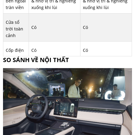
bên ngoài
& nhớ vị trí & nghiêng
& nhớ vị trí & nghiêng
tràn viền
xuống khi lùi
xuống khi lùi
Cửa sổ
Có
Có
trời toàn
cảnh
Cốp điện
Có
Có
SO SÁNH VỀ NỘI THẤT