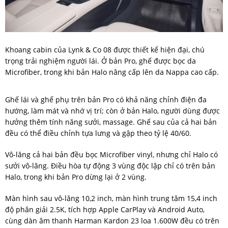
Khoang cabin của Lynk & Co 08 được thiết kế hiện đại, chú
trọng trải nghiệm người lái. Ở bản Pro, ghế được bọc da
Microfiber, trong khi bản Halo nâng cấp lên da Nappa cao cấp.
Ghế lái và ghế phụ trên bản Pro có khả năng chỉnh điện đa
hướng, làm mát và nhớ vị trí; còn ở bản Halo, người dùng được
hưởng thêm tính năng sưởi, massage. Ghế sau của cả hai bản
đều có thể điều chỉnh tựa lưng và gập theo tỷ lệ 40/60.
Vô-lăng cả hai bản đều bọc Microfiber vinyl, nhưng chỉ Halo có
sưởi vô-lăng. Điều hòa tự động 3 vùng độc lập chỉ có trên bản
Halo, trong khi bản Pro dừng lại ở 2 vùng.
Màn hình sau vô-lăng 10,2 inch, màn hình trung tâm 15,4 inch
độ phân giải 2.5K, tích hợp Apple CarPlay và Android Auto,
cùng dàn âm thanh Harman Kardon 23 loa 1.600W đều có trên