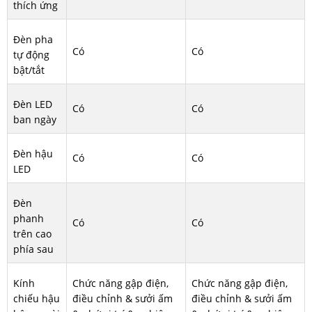
thích ứng
Đèn pha
Có
Có
tự động
bật/tắt
Đèn LED
Có
Có
ban ngày
Đèn hậu
Có
Có
LED
Đèn
phanh
Có
Có
trên cao
phía sau
Kính
Chức năng gập điện,
Chức năng gập điện,
chiếu hậu
điều chỉnh & sưởi ấm
điều chỉnh & sưởi ấm