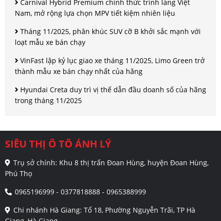
Carnival Hybrid Premium chính thức trình làng Việt
Nam, mở rộng lựa chọn MPV tiết kiệm nhiên liệu
Tháng 11/2025, phân khúc SUV cỡ B khởi sắc mạnh với
loạt mẫu xe bán chạy
VinFast lập kỷ lục giao xe tháng 11/2025, Limo Green trở
thành mẫu xe bán chạy nhất của hãng
Hyundai Creta duy trì vị thế dẫn đầu doanh số của hãng
trong tháng 11/2025
SIÊU THỊ Ô TÔ ÁNH LÝ
Trụ sở chính: Khu 8 thị trấn Đoan Hùng, huyện Đoan Hùng,
Phú Thọ
0965196999 - 0377818888 - 0965388999
Chi nhánh Hà Giang: Tổ 18, Phường Nguyễn Trãi, TP Hà
Giang, Hà Giang