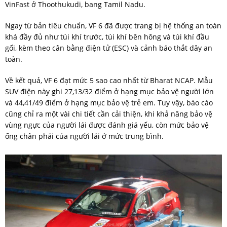
VinFast ở Thoothukudi, bang Tamil Nadu.
Ngay từ bản tiêu chuẩn, VF 6 đã được trang bị hệ thống an toàn
khá đầy đủ như túi khí trước, túi khí bên hông và túi khí đầu
gối, kèm theo cân bằng điện tử (ESC) và cảnh báo thắt dây an
toàn.
Về kết quả, VF 6 đạt mức 5 sao cao nhất từ Bharat NCAP. Mẫu
SUV điện này ghi 27,13/32 điểm ở hạng mục bảo vệ người lớn
và 44,41/49 điểm ở hạng mục bảo vệ trẻ em. Tuy vậy, báo cáo
cũng chỉ ra một vài chi tiết cần cải thiện, khi khả năng bảo vệ
vùng ngực của người lái được đánh giá yếu, còn mức bảo vệ
ống chân phải của người lái ở mức trung bình.