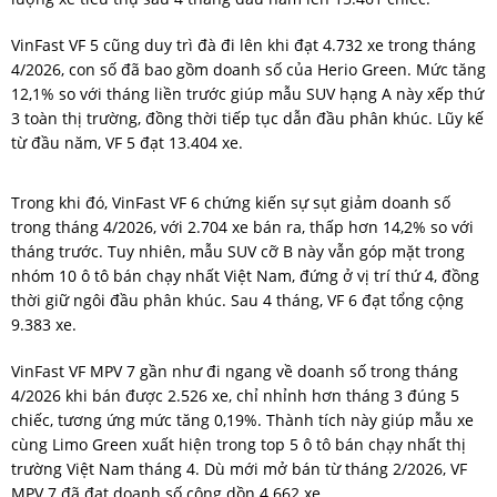
VinFast VF 5 cũng duy trì đà đi lên khi đạt 4.732 xe trong tháng
4/2026, con số đã bao gồm doanh số của Herio Green. Mức tăng
12,1% so với tháng liền trước giúp mẫu SUV hạng A này xếp thứ
3 toàn thị trường, đồng thời tiếp tục dẫn đầu phân khúc. Lũy kế
từ đầu năm, VF 5 đạt 13.404 xe.
Trong khi đó, VinFast VF 6 chứng kiến sự sụt giảm doanh số
trong tháng 4/2026, với 2.704 xe bán ra, thấp hơn 14,2% so với
tháng trước. Tuy nhiên, mẫu SUV cỡ B này vẫn góp mặt trong
nhóm 10 ô tô bán chạy nhất Việt Nam, đứng ở vị trí thứ 4, đồng
thời giữ ngôi đầu phân khúc. Sau 4 tháng, VF 6 đạt tổng cộng
9.383 xe.
VinFast VF MPV 7 gần như đi ngang về doanh số trong tháng
4/2026 khi bán được 2.526 xe, chỉ nhỉnh hơn tháng 3 đúng 5
chiếc, tương ứng mức tăng 0,19%. Thành tích này giúp mẫu xe
cùng Limo Green xuất hiện trong top 5 ô tô bán chạy nhất thị
trường Việt Nam tháng 4. Dù mới mở bán từ tháng 2/2026, VF
MPV 7 đã đạt doanh số cộng dồn 4.662 xe.